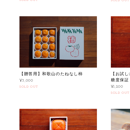
SOLD OUT
SOLD OUT
【贈答用】和歌山のたねなし柿
【お試し
糖度保証
¥3,000
¥1,200
SOLD OUT
SOLD OUT