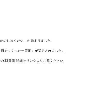
うかのしゅくだい」が始まりました
ない畑でつくった一筆箋』が認定されました。
4までの33日間 詳細をリンクよりご覧ください