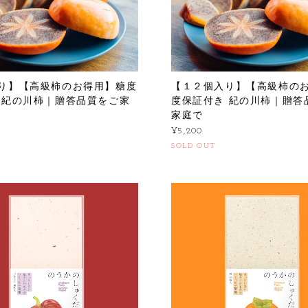
り】【高級柿のお得用】糖度
【１２個入り】【高級柿の
 紀の川柿｜贈答品質をご家
度保証付き 紀の川柿｜贈答
家庭で
¥5,200
SOLD OUT