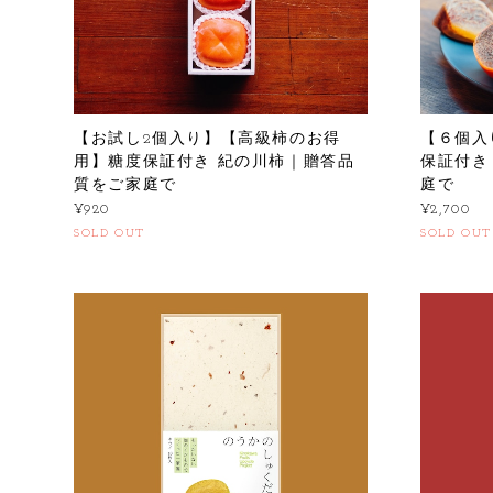
【お試し2個入り】【高級柿のお得
【６個入
用】糖度保証付き 紀の川柿｜贈答品
保証付き
質をご家庭で
庭で
¥920
¥2,700
SOLD OUT
SOLD OUT