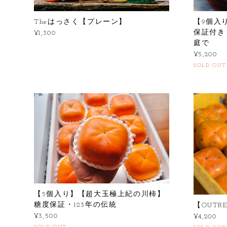
Theはっさく【プレーン】
【9個入
保証付き
¥1,300
庭で
¥5,200
SOLD OUT
【5個入り】【超大玉極上紀の川柿】
糖度保証・123年の伝統
【OUT
¥3,500
¥4,200