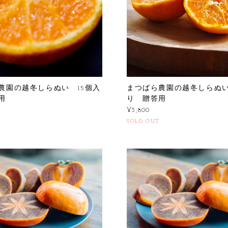
農園の越冬しらぬい 15個入
まつばら農園の越冬しらぬい
用
り 贈答用
¥3,800
SOLD OUT