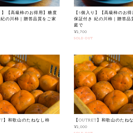
り】【高級柿のお得用】糖度
【5個入り】【高級柿のお得
 紀の川柿｜贈答品質をご家
保証付き 紀の川柿｜贈答品
庭で
¥2,700
SOLD OUT
RET】和歌山のたねなし柿
【OUTRET】和歌山のた
¥2,000