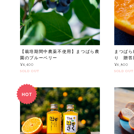
【栽培期間中農薬不使用】まつばら農
まつばら
園のブルーベリー
り 贈答
¥4,400
¥6,800
SOLD OUT
SOLD OUT