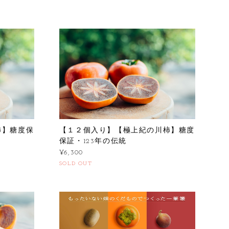
柿】糖度保
【１２個入り】【極上紀の川柿】糖度
保証・123年の伝統
¥6,300
SOLD OUT