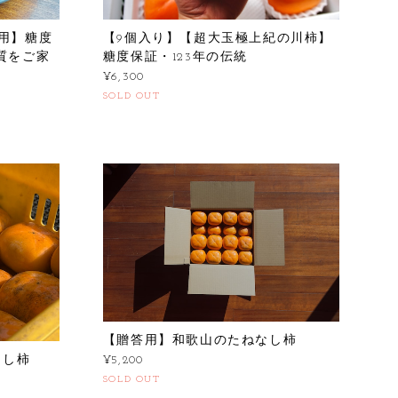
用】糖度
【9個入り】【超大玉極上紀の川柿】
質をご家
糖度保証・123年の伝統
¥6,300
SOLD OUT
【贈答用】和歌山のたねなし柿
ねなし柿
¥5,200
SOLD OUT