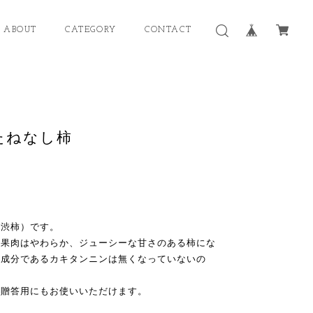
ABOUT
CATEGORY
CONTACT
のたねなし柿
（渋柿）です。
、果肉はやわらか、ジューシーな甘さのある柿にな
味成分であるカキタンニンは無くなっていないの
く贈答用にもお使いいただけます。