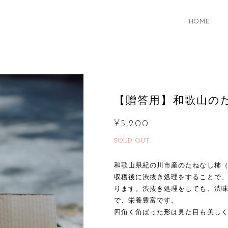
HOME
【贈答用】和歌山
¥5,200
SOLD OUT
和歌山県紀の川市産のたねなし柿
収穫後に渋抜き処理をすることで
ります。渋抜き処理をしても、渋
で、栄養豊富です。
四角く角ばった形は見た目も美し