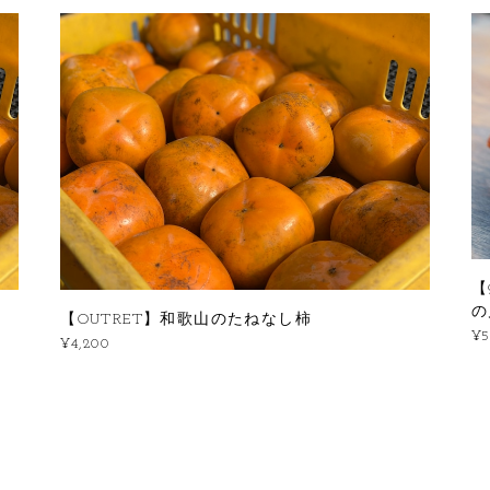
【
の
【OUTRET】和歌山のたねなし柿
¥5
¥4,200