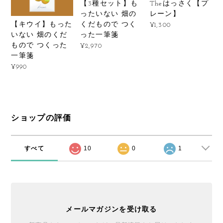
【3種セット】も
Theはっさく【プ
ったいない 畑の
レーン】
【キウイ】もった
くだもので つく
¥1,300
いない 畑のくだ
った一筆箋
もので つくった
¥2,970
一筆箋
¥990
ショップの評価
すべて
10
0
1
メールマガジンを受け取る