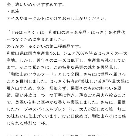
少し濃いいめがおすすめです。
・原液
アイスやヨーグルトにかけてお召し上がりください。
「Theはっさく」は、和歌山の誇る名産品・はっさくを次世代
へつなぐために生まれました。
のうかのしゅくだいの第二弾商品です。
和歌山県は国内生産量No.1、シェア70%を誇るはっさくの一大
産地。しかし、近年そのニーズは低下し、生産量も減少してい
ます。そこで私たちは、この特別な果実の魅力を再発見し、
「和歌山のソウルフード」として全国、さらには世界へ届ける
ことを目指しました。はっさく特有の“美味しい苦さ”を最大限に
引き出すため、水を一切加えず、果実そのものの味わいを凝
縮。硬い外皮は一つ一つ丁寧に剥き、薄皮ごと果肉を搾ること
で、奥深い苦味と爽やかな香りを実現しました。さらに、厳選
したハーブやスパイスをブレンドし、大人が楽しめる唯一無二
の味わいに仕上げています。ひと口飲めば、和歌山をそばに感
じられる特別な一杯。