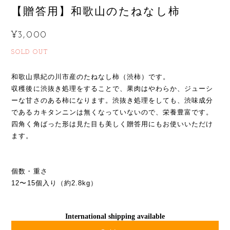
【贈答用】和歌山のたねなし柿
¥3,000
SOLD OUT
和歌山県紀の川市産のたねなし柿（渋柿）です。
収穫後に渋抜き処理をすることで、果肉はやわらか、ジューシ
ーな甘さのある柿になります。渋抜き処理をしても、渋味成分
であるカキタンニンは無くなっていないので、栄養豊富です。
四角く角ばった形は見た目も美しく贈答用にもお使いいただけ
ます。
個数・重さ
12〜15個入り（約2.8kg）
International shipping available