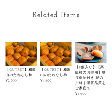
Related Items
【9個入り】【高
【OUTRET】和歌
【OUTRET】和歌
級柿のお得用】糖
山のたねなし柿
山のたねなし柿
度保証付き 紀の
¥2,000
¥4,200
川柿｜贈答品質を
ご家庭で
¥5,200