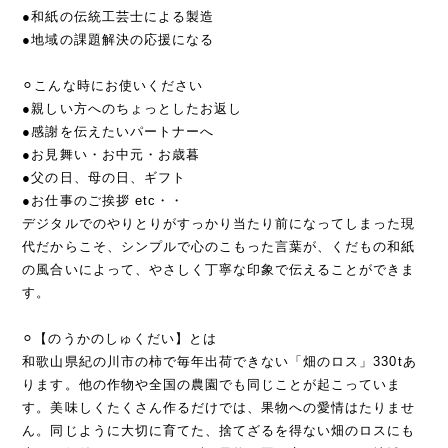
●和紙の伝統工芸士による製造
●地域の課題解決の応援になる
⚪︎こんな時にお使いください
●親しい方へのちょっとしたお返し
●感謝を伝えたいパートナーへ
●お見舞い・お中元・お歳暮
●父の日、母の日、ギフト
●お仕事のご挨拶 etc・・
デジタルでのやりとりがすっかり当たり前になってしまった現
代だからこそ、シンプルで心のこもった言葉が、くだもの和紙
の風合いによって、やさしく丁寧な印象で伝えることができま
す。
⚪︎【のうかのしゅくだい】とは
和歌山県紀の川市の柿で毎年出荷できない「畑のロス」330tあ
ります。他の作物や全国の農園でも同じことが起こっていま
す。美味しくたくさん作るだけでは、果物への愛情はたりませ
ん。同じように大切に育てた、捨てざるを得ない畑のロスにも