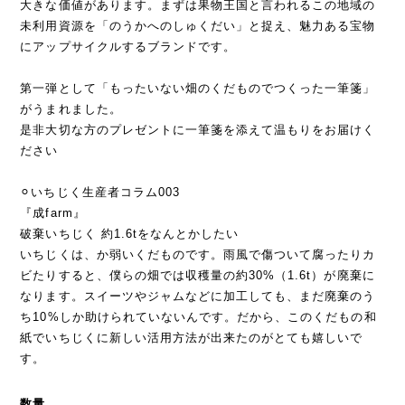
大きな価値があります。まずは果物王国と言われるこの地域の
未利用資源を「のうかへのしゅくだい」と捉え、魅力ある宝物
にアップサイクルするブランドです。
第一弾として「もったいない畑のくだものでつくった一筆箋」
がうまれました。
是非大切な方のプレゼントに一筆箋を添えて温もりをお届けく
ださい
⚪︎いちじく生産者コラム003
『成farm』
破棄いちじく 約1.6tをなんとかしたい
いちじくは、か弱いくだものです。雨風で傷ついて腐ったりカ
ビたりすると、僕らの畑では収穫量の約30%（1.6t）が廃棄に
なります。スイーツやジャムなどに加工しても、まだ廃棄のう
ち10%しか助けられていないんです。だから、このくだもの和
紙でいちじくに新しい活用方法が出来たのがとても嬉しいで
す。
数量