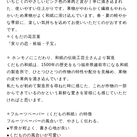
いちじくのやさしいピンク色の果肉と皮が丁寧に漉き込まれ
た、使いやすい仕上がりです。果物がやわらかく繊維もやわら
かいため果物がよく和紙に溶け込んでいます。春・夏の軽やか
な季節に、楽しい気持ちを込めてお使いいただくのがおすすめ
です。
⚪︎くもだの花言葉
『実りの恋・裕福・子宝』
⚪︎ ホンモノにこだわり、和紙の伝統工芸士さんより製造
くだもの和紙は、1500年の歴史をもつ福井県越前市になる和紙
の製造所で、ひとつひとつの作物の特性や配分を見極め、果物
の皮や果肉を漉き込んでいます。
私たちが初めて製造所を尋ねた時に感じた、これが作物の一部
からできているのかという新鮮な驚きを皆様にも感じていただ
ければと思います。
⚪︎フルーツペーパー（くだもの和紙）の特徴
フルーツペーパーの風合いで、やさしく伝わる。
●平滑が程よく、書き心地が良い
●くだものの風合いが可愛い